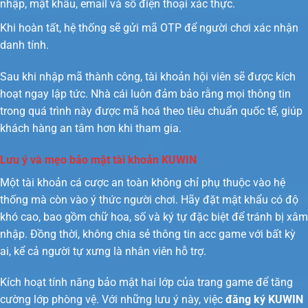
nhập, mật khẩu, email và số điện thoại xác thực.
Khi hoàn tất, hệ thống sẽ gửi mã OTP để người chơi xác nhận
danh tính.
Sau khi nhập mã thành công, tài khoản hội viên sẽ được kích
hoạt ngay lập tức. Nhà cái luôn đảm bảo rằng mọi thông tin
trong quá trình này được mã hoá theo tiêu chuẩn quốc tế, giúp
khách hàng an tâm hơn khi tham gia.
Lưu ý và mẹo bảo mật tài khoản KUWIN
Một tài khoản cá cược an toàn không chỉ phụ thuộc vào hệ
thống mà còn vào ý thức người chơi. Hãy đặt mật khẩu có độ
khó cao, bao gồm chữ hoa, số và ký tự đặc biệt để tránh bị xâm
nhập. Đồng thời, không chia sẻ thông tin acc game với bất kỳ
ai, kể cả người tự xưng là nhân viên hỗ trợ.
Kích hoạt tính năng bảo mật hai lớp của trang game để tăng
cường lớp phòng vệ. Với những lưu ý này, việc
đăng ký KUWIN