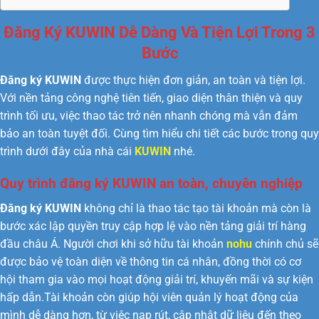
Đăng Ký KUWIN Dễ Dàng Và Tiện Lợi Trong 3
Bước
Đăng ký KUWIN
được thực hiện đơn giản, an toàn và tiện lợi.
Với nền tảng công nghệ tiên tiến, giao diện thân thiện và quy
trình tối ưu, việc thao tác trở nên nhanh chóng mà vẫn đảm
bảo an toàn tuyệt đối. Cùng tìm hiểu chi tiết các bước trong quy
trình dưới đây của nhà cái
KUWIN
nhé.
Quy trình đăng ký KUWIN an toàn, chuyên nghiệp
Đăng ký KUWIN
không chỉ là thao tác tạo tài khoản mà còn là
bước xác lập quyền truy cập hợp lệ vào nền tảng giải trí hàng
đầu châu Á. Người chơi khi sở hữu tài khoản
nohu
chính chủ sẽ
được bảo vệ toàn diện về thông tin cá nhân, đồng thời có cơ
hội tham gia vào mọi hoạt động giải trí, khuyến mãi và sự kiện
hấp dẫn.Tài khoản còn giúp hội viên quản lý hoạt động của
mình dễ dàng hơn, từ việc nạp rút, cập nhật dữ liệu đến theo