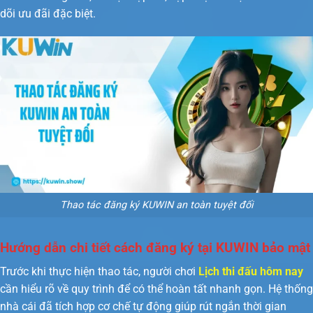
dõi ưu đãi đặc biệt.
Thao tác đăng ký KUWIN an toàn tuyệt đối
Hướng dẫn chi tiết cách đăng ký tại KUWIN bảo mật
Trước khi thực hiện thao tác, người chơi
Lịch thi đấu hôm nay
cần hiểu rõ về quy trình để có thể hoàn tất nhanh gọn. Hệ thống
nhà cái đã tích hợp cơ chế tự động giúp rút ngắn thời gian