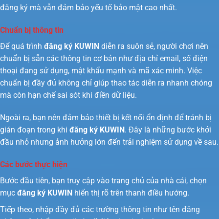
đăng ký mà vẫn đảm bảo yếu tố bảo mật cao nhất.
Chuẩn bị thông tin
Để quá trình
đăng ký KUWIN
diễn ra suôn sẻ, người chơi nên
chuẩn bị sẵn các thông tin cơ bản như địa chỉ email, số điện
thoại đang sử dụng, mật khẩu mạnh và mã xác minh. Việc
chuẩn bị đầy đủ không chỉ giúp thao tác diễn ra nhanh chóng
mà còn hạn chế sai sót khi điền dữ liệu.
Ngoài ra, bạn nên đảm bảo thiết bị kết nối ổn định để tránh bị
gián đoạn trong khi
đăng ký KUWIN
. Đây là những bước khởi
đầu nhỏ nhưng ảnh hưởng lớn đến trải nghiệm sử dụng về sau.
Các bước thực hiện
Bước đầu tiên, bạn truy cập vào trang chủ của nhà cái, chọn
mục
đăng ký KUWIN
hiển thị rõ trên thanh điều hướng.
Tiếp theo, nhập đầy đủ các trường thông tin như tên đăng