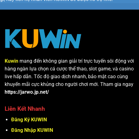
Kuwin
mang đến không gian giải trí trực tuyến sôi động với
hàng ngàn lựa chọn cá cược thể thao, slot game, và casino
live hấp dẫn. Tốc độ giao dịch nhanh, bảo mật cao cùng
khuyến mãi cực khủng cho người chơi mới. Tham gia ngay
https://jarwo.jp.net/
Liên Kết Nhanh
Đăng Ký KUWIN
Đăng Nhập KUWIN