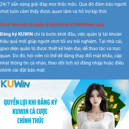
24/7 sẵn sàng giải đáp mọi thắc mắc. Qua đó đảm bảo người
chơi luôn cảm thấy được quan tâm và hỗ trợ kịp thời.
Cách liên kết và quản lý tài khoản KUWIN hiệu quả
Đăng ký KUWIN
chỉ là bước khởi đầu, việc quản lý tài khoản
hiệu quả mới giúp người chơi tối ưu trải nghiệm. Tại nhà cái,
giao diện quản trị được thiết kế hiện đại, dễ thao tác và trực
quan. Do đó, hội viên có thể dễ dàng thay đổi mật khẩu, cập
nhật thông tin cá nhân, theo dõi lịch sử đăng nhập hoặc điều
chỉnh cài đặt bảo mật.