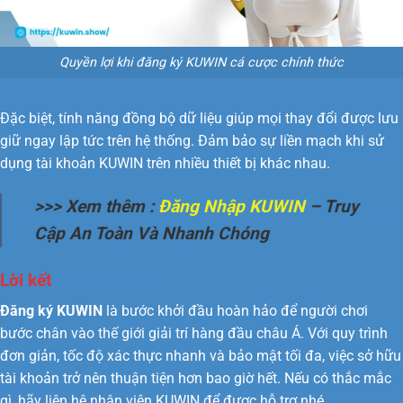
Quyền lợi khi đăng ký KUWIN cá cược chính thức
Đặc biệt, tính năng đồng bộ dữ liệu giúp mọi thay đổi được lưu
giữ ngay lập tức trên hệ thống. Đảm bảo sự liền mạch khi sử
dụng tài khoản KUWIN trên nhiều thiết bị khác nhau.
>>> Xem thêm :
Đăng Nhập KUWIN
– Truy
Cập An Toàn Và Nhanh Chóng
Lời kết
Đăng ký KUWIN
là bước khởi đầu hoàn hảo để người chơi
bước chân vào thế giới giải trí hàng đầu châu Á. Với quy trình
đơn giản, tốc độ xác thực nhanh và bảo mật tối đa, việc sở hữu
tài khoản trở nên thuận tiện hơn bao giờ hết. Nếu có thắc mắc
gì, hãy liên hệ nhân viên KUWIN để được hỗ trợ nhé.